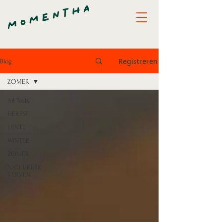
Registreren
Blog
ZOMER
All Posts
HERFST
LENTE
WINTER
ZOMER
NATUURLIJK
VERVEN