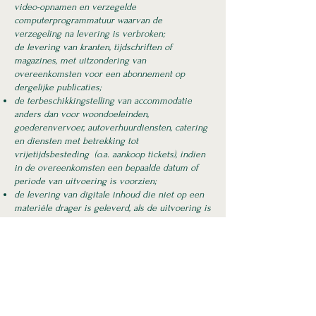
video-opnamen en verzegelde
computerprogrammatuur waarvan de
verzegeling na levering is verbroken;
de levering van kranten, tijdschriften of
magazines, met uitzondering van
overeenkomsten voor een abonnement op
dergelijke publicaties;
de terbeschikkingstelling van accommodatie
anders dan voor woondoeleinden,
goederenvervoer, autoverhuurdiensten, catering
en diensten met betrekking tot
vrijetijdsbesteding (o.a. aankoop tickets), indien
in de overeenkomsten een bepaalde datum of
periode van uitvoering is voorzien;
de levering van digitale inhoud die niet op een
materiële drager is geleverd, als de uitvoering is
begonnen met uitdrukkelijke voorafgaande
toestemming van de klant en mits de klant heeft
erkend dat hij zijn herroepingsrecht daarmee
verliest (bv. downloaden van muziek, software, e-
book-);
10. Intellectuele