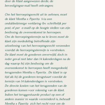
door de Klant aangewezen derde, de
bevestigingse-mail heeft ontvangen;
Om het herroepingsrecht uit te oefenen, moet
de klant Mentha x Piperita (via een
ondubbelzinnige verklaring (bv. schriftelijk per
post, of per e-mail) op de hoogte stellen van zijn
beslissing de overeenkomst te herroepen.
Om de herroepingstermijn na te leven moet de
klant zijn mededeling betreffende zijn
uitoefening van het herroepingsrecht verzenden
voordat de herroepingstermijn is verstreken.
De klant moet de goederen onverwijld, doch in
ieder geval niet later dan 14 kalenderdagen na de
dag waarop hij zijn beslissing om de
overeenkomst te herroepen heeft meegedeeld,
terugzenden Mentha x Piperita . De klant is op
tijd als hij de goederen terugstuurt voordat de
termijn van 14 kalenderdagen is verstreken.
De directe kosten van het terugzenden van de
goederen komen voor rekening van de klant.
Indien het teruggestuurde product op een of
andere manier in waarde verminderd is, behoudt
Mentha x Piperita zich het recht voor om de